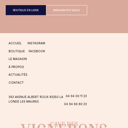
BOUTIQUE EN LIGNE
MAGASIN PHYSIQUE
ACCUEIL
INSTAGRAM
BOUTIQUE
FACEBOOK
LE MAGASIN
À PROPOS
ACTUALITÉS
CONTACT
04 94 00 11 23
363 AVENUE ALBERT ROUX 83250 LA
LONDE LES MAURES
04 94 66 80 23
CAVE DES