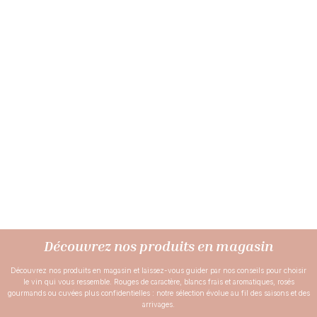
Découvrez nos produits en magasin
Découvrez nos produits en magasin et laissez-vous guider par nos conseils pour choisir
le vin qui vous ressemble. Rouges de caractère, blancs frais et aromatiques, rosés
gourmands ou cuvées plus confidentielles : notre sélection évolue au fil des saisons et des
arrivages.